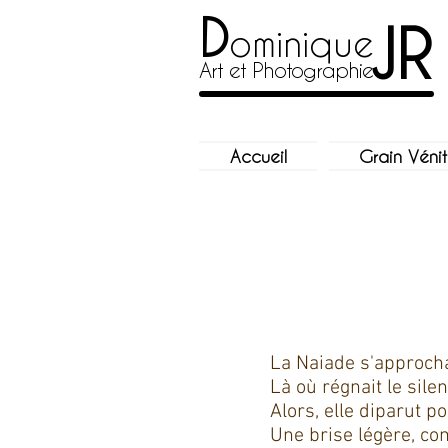
D
JR
ominique
Art et Photographie
Accueil
Grain Vénit
La Naiade s'approcha
Là où régnait le silen
Alors, elle diparut p
Une brise légère, com